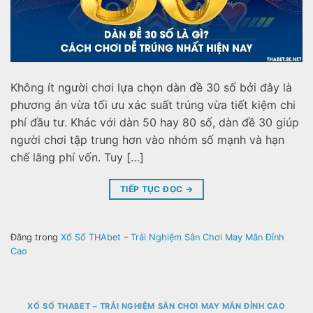
Không ít người chơi lựa chọn dàn đề 30 số bởi đây là
phương án vừa tối ưu xác suất trúng vừa tiết kiệm chi
phí đầu tư. Khác với dàn 50 hay 80 số, dàn đề 30 giúp
người chơi tập trung hơn vào nhóm số mạnh và hạn
chế lãng phí vốn. Tuy […]
TIẾP TỤC ĐỌC
→
Đăng trong
Xổ Số THAbet – Trải Nghiệm Sân Chơi May Mắn Đỉnh
Cao
XỔ SỐ THABET – TRẢI NGHIỆM SÂN CHƠI MAY MẮN ĐỈNH CAO