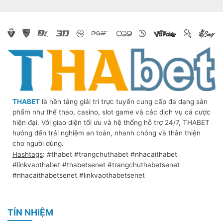
là
và
gì?
cách
Cách
chơi
đọc
chuẩn
và
chơi
dễ
hiểu
nhất
THABET
là nền tảng giải trí trực tuyến cung cấp đa dạng sản
phẩm như thể thao, casino, slot game và các dịch vụ cá cược
hiện đại. Với giao diện tối ưu và hệ thống hỗ trợ 24/7, THABET
hướng đến trải nghiệm an toàn, nhanh chóng và thân thiện
cho người dùng.
Hashtags
: #thabet #trangchuthabet #nhacaithabet
#linkvaothabet #thabetsenet #trangchuthabetsenet
#nhacaithabetsenet #linkvaothabetsenet
TÍN NHIỆM