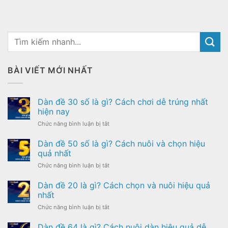
BÀI VIẾT MỚI NHẤT
Dàn đề 30 số là gì? Cách chơi dễ trúng nhất
hiện nay
ở
Chức năng bình luận bị tắt
Dàn
đề
Dàn đề 50 số là gì? Cách nuôi và chọn hiệu
30
quả nhất
số
ở
Chức năng bình luận bị tắt
là
Dàn
gì?
đề
Dàn đề 20 là gì? Cách chọn và nuôi hiệu quả
Cách
50
chơi
nhất
số
dễ
ở
Chức năng bình luận bị tắt
là
trúng
Dàn
gì?
nhất
đề
Dàn đề 64 là gì? Cách nuôi dàn hiệu quả dễ
Cách
hiện