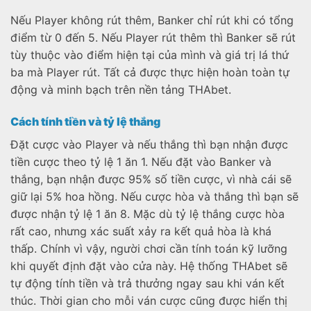
Nếu Player không rút thêm, Banker chỉ rút khi có tổng
điểm từ 0 đến 5. Nếu Player rút thêm thì Banker sẽ rút
tùy thuộc vào điểm hiện tại của mình và giá trị lá thứ
ba mà Player rút. Tất cả được thực hiện hoàn toàn tự
động và minh bạch trên nền tảng THAbet.
Cách tính tiền và tỷ lệ thắng
Đặt cược vào Player và nếu thắng thì bạn nhận được
tiền cược theo tỷ lệ 1 ăn 1. Nếu đặt vào Banker và
thắng, bạn nhận được 95% số tiền cược, vì nhà cái sẽ
giữ lại 5% hoa hồng. Nếu cược hòa và thắng thì bạn sẽ
được nhận tỷ lệ 1 ăn 8. Mặc dù tỷ lệ thắng cược hòa
rất cao, nhưng xác suất xảy ra kết quả hòa là khá
thấp. Chính vì vậy, người chơi cần tính toán kỹ lưỡng
khi quyết định đặt vào cửa này. Hệ thống THAbet sẽ
tự động tính tiền và trả thưởng ngay sau khi ván kết
thúc. Thời gian cho mỗi ván cược cũng được hiển thị