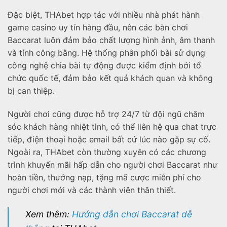
Đặc biệt, THAbet hợp tác với nhiều nhà phát hành
game casino uy tín hàng đầu, nên các bàn chơi
Baccarat luôn đảm bảo chất lượng hình ảnh, âm thanh
và tính công bằng. Hệ thống phân phối bài sử dụng
công nghệ chia bài tự động được kiểm định bởi tổ
chức quốc tế, đảm bảo kết quả khách quan và không
bị can thiệp.
Người chơi cũng được hỗ trợ 24/7 từ đội ngũ chăm
sóc khách hàng nhiệt tình, có thể liên hệ qua chat trực
tiếp, điện thoại hoặc email bất cứ lúc nào gặp sự cố.
Ngoài ra, THAbet còn thường xuyên có các chương
trình khuyến mãi hấp dẫn cho người chơi Baccarat như
hoàn tiền, thưởng nạp, tặng mã cược miễn phí cho
người chơi mới và các thành viên thân thiết.
Xem thêm:
Hướng dẫn chơi Baccarat dễ