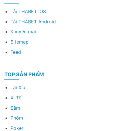
Tải THABET IOS
Tải THABET Android
Khuyến mãi
Sitemap
Feed
TOP SẢN PHẨM
Tài Xỉu
Xì Tố
Sâm
Phỏm
Poker