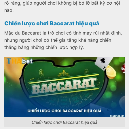
rõ ràng, giúp người chơi không bị bỏ lỡ bất kỳ cơ hội
nào.
Chiến lược chơi Baccarat hiệu quả
Mặc dù Baccarat là trò chơi có tính may rủi nhất định,
nhưng người chơi có thể gia tăng khả năng chiến
thắng bằng những chiến lược hợp lý.
Chiến lược chơi Baccarat hiệu quả