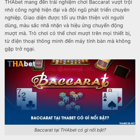
THAbet mang đến trải nghiệm chơi Baccarat vượt trội
nhờ công nghệ hiện đại và đội ngũ phát triển chuyên
nghiệp. Giao diện được tối ưu thân thiện với người
dùng, màu sắc nhã nhặn và hiệu ứng chuyển động
mượt mà. Trò chơi có thể chơi mượt trên mọi thiết bị,
từ điện thoại thông minh đến máy tính bàn mà không
gặp trở ngại.
Baccarat tại THAbet có gì nổi bật?