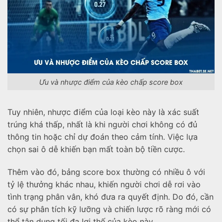
Ưu và nhược điểm của kèo chấp score box
Tuy nhiên, nhược điểm của loại kèo này là xác suất
trúng khá thấp, nhất là khi người chơi không có đủ
thông tin hoặc chỉ dự đoán theo cảm tính. Việc lựa
chọn sai ô dễ khiến bạn mất toàn bộ tiền cược.
Thêm vào đó, bảng score box thường có nhiều ô với
tỷ lệ thưởng khác nhau, khiến người chơi dễ rơi vào
tình trạng phân vân, khó đưa ra quyết định. Do đó, cần
có sự phân tích kỹ lưỡng và chiến lược rõ ràng mới có
thể tận dụng tối đa lợi thế của kèo này.