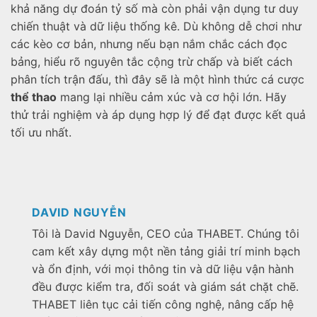
khả năng dự đoán tỷ số mà còn phải vận dụng tư duy
chiến thuật và dữ liệu thống kê. Dù không dễ chơi như
các kèo cơ bản, nhưng nếu bạn nắm chắc cách đọc
bảng, hiểu rõ nguyên tắc cộng trừ chấp và biết cách
phân tích trận đấu, thì đây sẽ là một hình thức cá cược
thể thao
mang lại nhiều cảm xúc và cơ hội lớn. Hãy
thử trải nghiệm và áp dụng hợp lý để đạt được kết quả
tối ưu nhất.
DAVID NGUYỄN
Tôi là David Nguyễn, CEO của THABET. Chúng tôi
cam kết xây dựng một nền tảng giải trí minh bạch
và ổn định, với mọi thông tin và dữ liệu vận hành
đều được kiểm tra, đối soát và giám sát chặt chẽ.
THABET liên tục cải tiến công nghệ, nâng cấp hệ