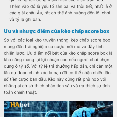
Thêm vào đó là yếu tố sân bãi và thời tiết, nhất là ở
các giải châu Âu, rất có thể ảnh hưởng đến lối chơi
và tỷ lệ ghi bàn.
Ưu và nhược điểm của kèo chấp score box
So với các loại kèo truyền thống, kèo chấp score box
mang đến trải nghiệm cá cược mới mẻ và đầy tính
chiến lược. Ưu điểm nổi bật của kèo chấp score box là
khả năng mang lại lợi nhuận cao nếu người chơi chọn
đúng ô tỷ số. Với tỷ lệ trả thưởng hấp dẫn, chỉ cần một
lần dự đoán chính xác là bạn đã có thể nhận nhiều lần
số tiền cược ban đầu. Kèo này cũng rất phù hợp với
những ai có sở thích phân tích sâu và ưa thích sự tính
toán chiến thuật.