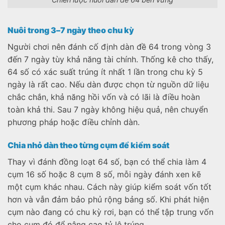
Nuôi trong 3–7 ngày theo chu kỳ
Người chơi nên đánh cố định dàn đề 64 trong vòng 3
đến 7 ngày tùy khả năng tài chính. Thống kê cho thấy,
64 số có xác suất trúng ít nhất 1 lần trong chu kỳ 5
ngày là rất cao. Nếu dàn được chọn từ nguồn dữ liệu
chắc chắn, khả năng hồi vốn và có lãi là điều hoàn
toàn khả thi. Sau 7 ngày không hiệu quả, nên chuyển
phương pháp hoặc điều chỉnh dàn.
Chia nhỏ dàn theo từng cụm để kiểm soát
Thay vì đánh đồng loạt 64 số, bạn có thể chia làm 4
cụm 16 số hoặc 8 cụm 8 số, mỗi ngày đánh xen kẽ
một cụm khác nhau. Cách này giúp kiểm soát vốn tốt
hơn và vẫn đảm bảo phủ rộng bảng số. Khi phát hiện
cụm nào đang có chu kỳ rơi, bạn có thể tập trung vốn
cho cụm đó để nâng cao tỷ lệ trúng.