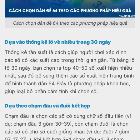
Cách chọn dàn đề 64 theo các phương pháp hiệu quả
Dựa vào thống kê lô về nhiều trong 30 ngày
Thống kê tần suất là cách giúp người chơi xác định
các số có xác suất cao trong thời gian gần. Từ bảng lô
tô 30 ngày, bạn chọn ra top 40–50 số xuất hiện nhiều
nhất, sau đó bổ sung thêm các số xuất hiện trung bình
để hình thành dàn 64. Đây là phương pháp khoa học,
giúp loại bỏ phần cảm tính khi chọn số.
Dựa theo chạm đầu và đuôi kết hợp
Chạm đầu là chọn các số có cùng chữ số đầu tiên (ví
dụ: chạm đầu 3 gồm 30–39), còn chạm đuôi là chọn
các số có chữ số cuối giống nhau (ví dụ: đuôi 7 gồm
07, 17, 27…). Khi kết hợp 3–4 chạm đầu với 3 chạm