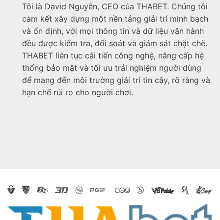
Tôi là David Nguyễn, CEO của THABET. Chúng tôi
cam kết xây dựng một nền tảng giải trí minh bạch
và ổn định, với mọi thông tin và dữ liệu vận hành
đều được kiểm tra, đối soát và giám sát chặt chẽ.
THABET liên tục cải tiến công nghệ, nâng cấp hệ
thống bảo mật và tối ưu trải nghiệm người dùng
để mang đến môi trường giải trí tin cậy, rõ ràng và
hạn chế rủi ro cho người chơi.