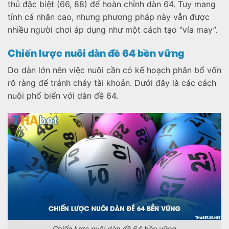
thủ đặc biệt (66, 88) để hoàn chỉnh dàn 64. Tuy mang
tính cá nhân cao, nhưng phương pháp này vẫn được
nhiều người chơi áp dụng như một cách tạo “vía may”.
Chiến lược nuôi dàn đề 64 bền vững
Do dàn lớn nên việc nuôi cần có kế hoạch phân bổ vốn
rõ ràng để tránh cháy tài khoản. Dưới đây là các cách
nuôi phổ biến với dàn đề 64.
Chiến lược nuôi dàn đề 64 bền vững