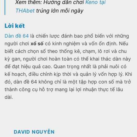
Xem thêm:
Hướng dẫn chơi
Keno tại
THAbet
trúng lớn mỗi ngày
Lời kết
Dàn đề 64
là chiến lược đánh bao phổ biến với những
người chơi
xổ số
có kinh nghiệm và vốn ổn định. Nếu
biết cách chọn số theo thống kê, chạm, lô rơi và chu
kỳ gan, người chơi hoàn toàn có thể khai thác dàn này
để đạt hiệu quả cao. Quan trọng nhất là phải nuôi có
kế hoạch, điều chỉnh kịp thời và quản lý vốn hợp lý. Khi
đó, dàn đề 64 không chỉ là một tập hợp con số mà trở
thành công cụ hỗ trợ mang lại lợi nhuận thực tế lâu
dài.
DAVID NGUYỄN