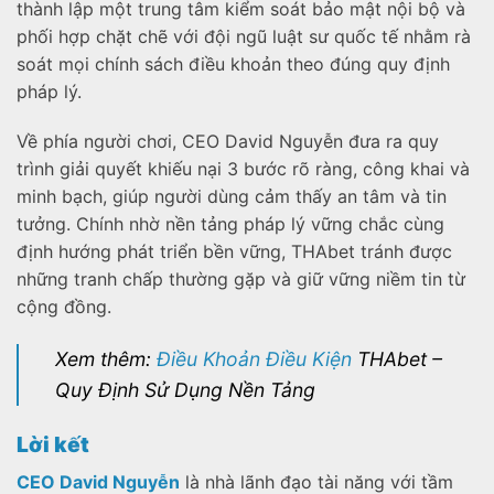
thành lập một trung tâm kiểm soát bảo mật nội bộ và
phối hợp chặt chẽ với đội ngũ luật sư quốc tế nhằm rà
soát mọi chính sách điều khoản theo đúng quy định
pháp lý.
Về phía người chơi, CEO David Nguyễn đưa ra quy
trình giải quyết khiếu nại 3 bước rõ ràng, công khai và
minh bạch, giúp người dùng cảm thấy an tâm và tin
tưởng. Chính nhờ nền tảng pháp lý vững chắc cùng
định hướng phát triển bền vững, THAbet tránh được
những tranh chấp thường gặp và giữ vững niềm tin từ
cộng đồng.
Xem thêm:
Điều Khoản Điều Kiện
THAbet –
Quy Định Sử Dụng Nền Tảng
Lời kết
CEO David Nguyễn
là nhà lãnh đạo tài năng với tầm