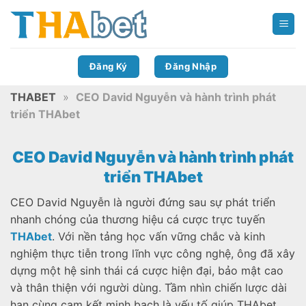
Bỏ
qua
nội
dung
Đăng Ký
Đăng Nhập
THABET
»
CEO David Nguyễn và hành trình phát
triển THAbet
CEO David Nguyễn và hành trình phát
triển THAbet
CEO David Nguyễn là người đứng sau sự phát triển
nhanh chóng của thương hiệu cá cược trực tuyến
THAbet
. Với nền tảng học vấn vững chắc và kinh
nghiệm thực tiễn trong lĩnh vực công nghệ, ông đã xây
dựng một hệ sinh thái cá cược hiện đại, bảo mật cao
và thân thiện với người dùng. Tầm nhìn chiến lược dài
hạn cùng cam kết minh bạch là yếu tố giúp THAbet