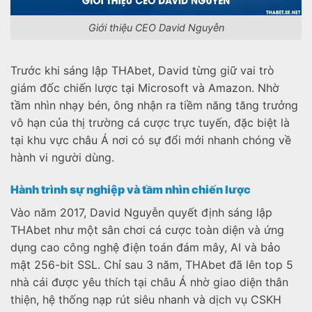
Giới thiệu CEO David Nguyễn
Trước khi sáng lập THAbet, David từng giữ vai trò
giám đốc chiến lược tại Microsoft và Amazon. Nhờ
tầm nhìn nhạy bén, ông nhận ra tiềm năng tăng trưởng
vô hạn của thị trường cá cược trực tuyến, đặc biệt là
tại khu vực châu Á nơi có sự đổi mới nhanh chóng về
hành vi người dùng.
Hành trình sự nghiệp và tầm nhìn chiến lược
Vào năm 2017, David Nguyễn quyết định sáng lập
THAbet như một sân chơi cá cược toàn diện và ứng
dụng cao công nghệ điện toán đám mây, AI và bảo
mật 256-bit SSL. Chỉ sau 3 năm, THAbet đã lên top 5
nhà cái được yêu thích tại châu Á nhờ giao diện thân
thiện, hệ thống nạp rút siêu nhanh và dịch vụ CSKH