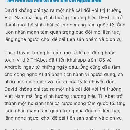
Tầm nhìn dài hạn và cam kết với người chơi
David không chỉ tạo ra một nhà cái đối với thị trường
Việt Nam mà ông định hướng thương hiệu THAbet trở
thành một hệ sinh thái cá cược mang tầm quốc tế. Ông
luôn nhấn mạnh tầm quan trọng của đổi mới liên tục,
lắng nghe người chơi để cải tiến sản phẩm và dịch vụ.
Theo David, tương lai cá cược sẽ lên di động hoàn
toàn, vì thế THAbet đã triển khai app trên IOS và
Android ngay từ những ngày đầu. Ông cũng đầu tầm
cho công nghệ AI để phân tích hành vi người dùng, cá
nhân hóa giao diện và tối ưu hóa tỷ lệ chuyển đổi.
David không chỉ tạo ra một nhà cái đối với thị trường
Việt Nam mà ông định hướng thương hiệu THAbet trở
thành một hệ sinh thái cá cược mang tầm quốc tế. Ông
luôn nhấn mạnh tầm quan trọng của đổi mới liên tục,
lắng nghe người chơi để cải tiến sản phẩm và dịch vụ.