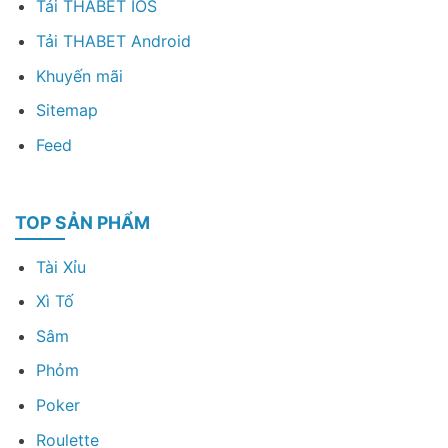
Tải THABET IOS
Tải THABET Android
Khuyến mãi
Sitemap
Feed
TOP SẢN PHẨM
Tài Xỉu
Xì Tố
Sâm
Phỏm
Poker
Roulette