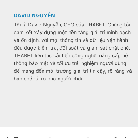
DAVID NGUYỄN
Tôi là David Nguyễn, CEO của THABET. Chúng tôi
cam kết xây dựng một nền tảng giải trí minh bạch
và ổn định, với mọi thông tin và dữ liệu vận hành
đều được kiểm tra, đối soát và giám sát chặt chẽ.
THABET liên tục cải tiến công nghệ, nâng cấp hệ
thống bảo mật và tối ưu trải nghiệm người dùng
để mang đến môi trường giải trí tin cậy, rõ ràng và
hạn chế rủi ro cho người chơi.