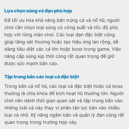
Lựa chọn súng và đạn phù hợp
Để tối ưu hóa khả năng bắn trúng cá và nổ hũ, người
chơi cần chọn loại súng có công suất và tốc độ phù
hợp với từng màn chơi. Các loại đạn đặc biệt cũng
giúp tăng sát thương hoặc tạo hiệu ứng lan rộng, dễ
dàng tiêu diệt các cá lớn hoặc boss trong game. Việc
nâng cấp súng kịp thời cũng rất quan trọng để giữ
được sức mạnh bắn cao.
Tập trung bắn các loại cá đặc biệt
Trong bắn cá nổ hũ, các loại cá đặc biệt hoặc cá boss
thường là chìa khóa để kích hoạt hũ thưởng lớn. Người
chơi nên dành thời gian quan sát và tập trung bắn vào
những loài cá này thay vì phân tán lực bắn vào nhiều
loại cá nhỏ. Kỹ năng ngắm bắn và quản lý đạn cũng rất
quan trọng trong trường hợp này.