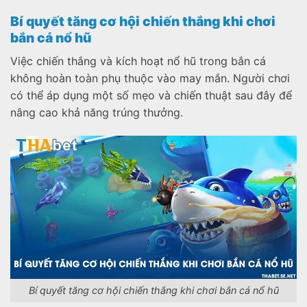
Bí quyết tăng cơ hội chiến thắng khi chơi
bắn cá nổ hũ
Việc chiến thắng và kích hoạt nổ hũ trong bắn cá
không hoàn toàn phụ thuộc vào may mắn. Người chơi
có thể áp dụng một số mẹo và chiến thuật sau đây để
nâng cao khả năng trúng thưởng.
Bí quyết tăng cơ hội chiến thắng khi chơi bắn cá nổ hũ