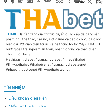
THABET
là nền tảng giải trí trực tuyến cung cấp đa dạng sản
phẩm như thể thao, casino, slot game và các dịch vụ cá cược
hiện đại. Với giao diện tối ưu và hệ thống hỗ trợ 24/7, THABET
hướng đến trải nghiệm an toàn, nhanh chóng và thân thiện
cho người dùng.
Hashtags
: #thabet #trangchuthabet #nhacaithabet
#linkvaothabet #thabetsenet #trangchuthabetsenet
#nhacaithabetsenet #linkvaothabetsenet
TÍN NHIỆM
Điều khoản điều kiện
Miễn trừ trách nhiệm