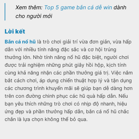
Xem thêm:
Top 5 game bắn cá dễ win
dành
cho người mới
Lời kết
Bắn cá nổ hũ
là trò chơi giải trí vừa đơn giản, vừa hấp
dẫn với nhiều tính năng đặc sắc và cơ hội trúng
thưởng lớn. Nhờ tính năng nổ hũ đặc biệt, người chơi
được trải nghiệm những phút giây hồi hộp, kịch tính
cùng khả năng nhận các phần thưởng giá trị. Việc nắm
bắt cách chơi, áp dụng chiến thuật hợp lý và tận dụng
các chương trình khuyến mãi sẽ giúp bạn dễ dàng hơn
trên con đường chinh phục các hũ quà hấp dẫn. Nếu
bạn yêu thích những trò chơi có nhịp độ nhanh, hiệu
ứng đẹp và phần thưởng hấp dẫn, bắn cá nổ hũ chắc
chắn là lựa chọn không thể bỏ qua.