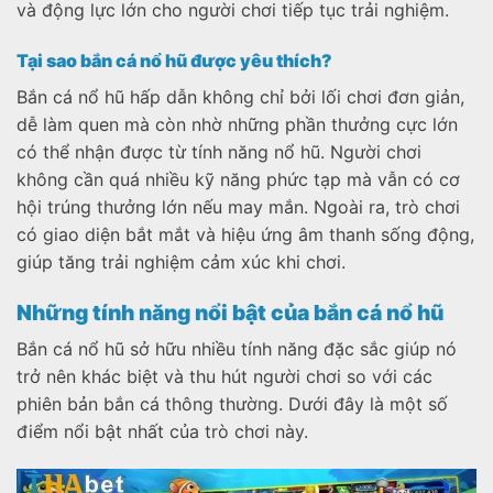
và động lực lớn cho người chơi tiếp tục trải nghiệm.
Tại sao bắn cá nổ hũ được yêu thích?
Bắn cá nổ hũ hấp dẫn không chỉ bởi lối chơi đơn giản,
dễ làm quen mà còn nhờ những phần thưởng cực lớn
có thể nhận được từ tính năng nổ hũ. Người chơi
không cần quá nhiều kỹ năng phức tạp mà vẫn có cơ
hội trúng thưởng lớn nếu may mắn. Ngoài ra, trò chơi
có giao diện bắt mắt và hiệu ứng âm thanh sống động,
giúp tăng trải nghiệm cảm xúc khi chơi.
Những tính năng nổi bật của bắn cá nổ hũ
Bắn cá nổ hũ sở hữu nhiều tính năng đặc sắc giúp nó
trở nên khác biệt và thu hút người chơi so với các
phiên bản bắn cá thông thường. Dưới đây là một số
điểm nổi bật nhất của trò chơi này.