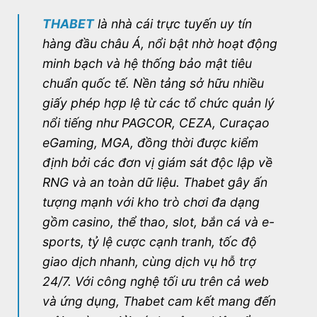
THABET
là nhà cái trực tuyến uy tín
hàng đầu châu Á, nổi bật nhờ hoạt động
minh bạch và hệ thống bảo mật tiêu
chuẩn quốc tế. Nền tảng sở hữu nhiều
giấy phép hợp lệ từ các tổ chức quản lý
nổi tiếng như PAGCOR, CEZA, Curaçao
eGaming, MGA, đồng thời được kiểm
định bởi các đơn vị giám sát độc lập về
RNG và an toàn dữ liệu. Thabet gây ấn
tượng mạnh với kho trò chơi đa dạng
gồm casino, thể thao, slot, bắn cá và e-
sports, tỷ lệ cược cạnh tranh, tốc độ
giao dịch nhanh, cùng dịch vụ hỗ trợ
24/7. Với công nghệ tối ưu trên cả web
và ứng dụng, Thabet cam kết mang đến