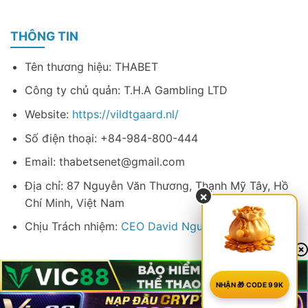
Xử lý lỗi quên mật khẩu
THÔNG TIN
Chọn
Quên mật khẩu
, nhập email hoặc số điện
thoại liên kết tài khoản để nhận OTP đặt lại mật
Tên thương hiệu: THABET
khẩu mới.
Công ty chủ quản: T.H.A Gambling LTD
Lưu ý tránh bị đăng xuất bất ngờ
Website:
https://vildtgaard.nl/
Không đăng nhập đồng thời trên nhiều thiết bị, giữ
Số điện thoại: +84-984-800-444
kết nối Internet ổn định và luôn sử dụng link chính
Email:
thabetsenet@gmail.com
thức hoặc app THABET.
Địa chỉ: 87 Nguyễn Văn Thương, Thạnh Mỹ Tây, Hồ
Khuyến mãi THABET cực hấp dẫn dành
×
Chí Minh, Việt Nam
cho thành viên 2026
Chịu Trách nhiệm:
CEO David Nguyễn
Các ưu đãi minh bạch và dễ nhận là lý do nhiều
người chơi săn đón
THABET
.
Loại
NHẬN 🎁 CODE 99K
Đối
khuyến
Nội dung chính
Lợi ích
tượng
Copyright 2026 ©
THABET
all rights reserved