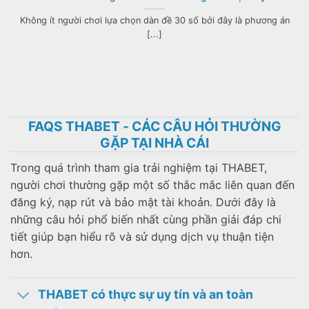
nhiều website.
Không ít người chơi lựa chọn dàn đề 30 số bởi đây là phương án
[...]
Điểm nổi bật giúp THABET thu hút người chơi
Giao diện dễ sử dụng, tốc độ xử lý nhanh, sảnh
cược đa dạng và tỷ lệ trả thưởng cạnh tranh là
những điểm cộng nổi bật. Các chương trình khuyến
mãi hấp dẫn, ưu đãi theo mùa và giải đấu cũng tạo
FAQS THABET - CÁC CÂU HỎI THƯỜNG
thêm động lực cho người chơi tham gia lâu dài.
GẶP TẠI NHÀ CÁI
Mức độ an toàn – bảo mật – minh bạch dữ liệu
Trong quá trình tham gia trải nghiệm tại THABET,
người chơi thường gặp một số thắc mắc liên quan đến
THABET áp dụng hệ thống bảo mật đa lớp, mã hóa
đăng ký, nạp rút và bảo mật tài khoản. Dưới đây là
dữ liệu cá nhân và giao dịch. Các sảnh live casino
những câu hỏi phổ biến nhất cùng phần giải đáp chi
công khai thuật toán RNG hoặc video trực tiếp, đảm
tiết giúp bạn hiểu rõ và sử dụng dịch vụ thuận tiện
bảo kết quả minh bạch và công bằng, giúp người
hơn.
chơi yên tâm khi trải nghiệm.
THABET có thực sự uy tín và an toàn