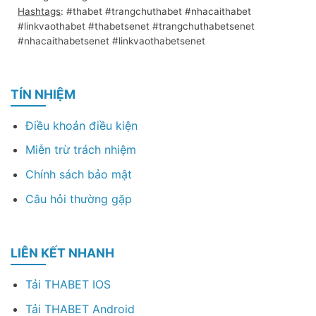
Các bước tạo tài khoản
Hashtags
: #thabet #trangchuthabet #nhacaithabet
#linkvaothabet #thabetsenet #trangchuthabetsenet
Truy cập link chính thức, chọn
Đăng ký
, điền thông
#nhacaithabetsenet #linkvaothabetsenet
tin cơ bản và xác thực qua mã OTP. Sau khi hoàn
tất, tài khoản sẽ được kích hoạt ngay.
TÍN NHIỆM
Những lỗi thường gặp và cách xử lý
Nhập sai số điện thoại, email đã dùng hoặc mật
Điều khoản điều kiện
khẩu yếu là các lỗi phổ biến. Giải pháp là kiểm tra
Miễn trừ trách nhiệm
kỹ thông tin, tạo mật khẩu mạnh và đảm bảo số
Chính sách bảo mật
điện thoại nhận OTP đang hoạt động.
Câu hỏi thường gặp
Mẹo bảo mật thông tin khi đăng ký
Đặt mật khẩu mạnh, không dùng trùng với các tài
khoản khác, không chia sẻ mã OTP và luôn đăng ký
LIÊN KẾT NHANH
qua link chính thức THABET.
Tải THABET IOS
Tải THABET Android